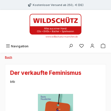
alt springen
Kostenloser Versand ab 250,- € (DE)
Du hast 0 Produk
Navigation
Buch
Der verkaufte Feminismus
btb
Bildergalerie überspringen