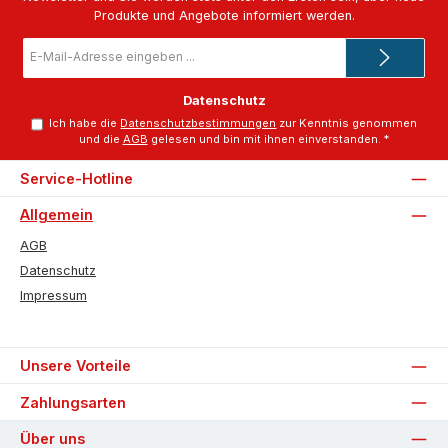
Produkte und Angebote informiert werden.
E-
Mail-
Adresse
*
Datenschutz
Ich habe die
Datenschutzbestimmungen
zur Kenntnis genommen
und die
AGB
gelesen und bin mit ihnen einverstanden.
*
Service-Hotline
Allgemein
AGB
Datenschutz
Impressum
Unsere Vorteile
Zahlungsarten
Über uns