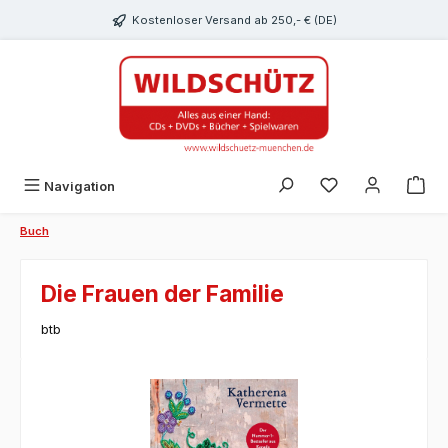
alt springen
Kostenloser Versand ab 250,- € (DE)
Du hast 0 Produk
Navigation
Buch
Die Frauen der Familie
btb
Bildergalerie überspringen