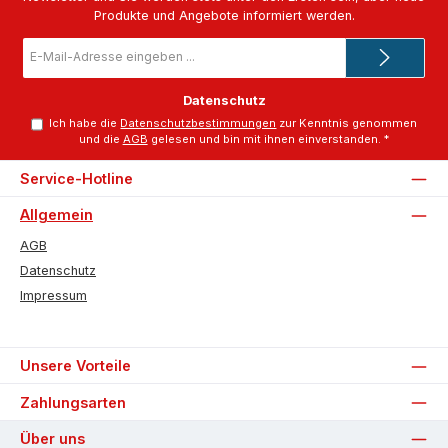
Produkte und Angebote informiert werden.
E-
Mail-
Adresse
*
Datenschutz
Ich habe die
Datenschutzbestimmungen
zur Kenntnis genommen
und die
AGB
gelesen und bin mit ihnen einverstanden.
*
Service-Hotline
Allgemein
AGB
Datenschutz
Impressum
Unsere Vorteile
Zahlungsarten
Über uns