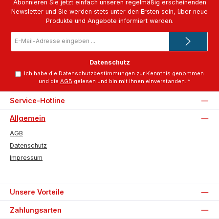
Abonnieren Sie jetzt einfach unseren regelmäßig erscheinenden
Newsletter und Sie werden stets unter den Ersten sein, über neue
Produkte und Angebote informiert werden.
E-
Mail-
Adresse
*
Datenschutz
Ich habe die
Datenschutzbestimmungen
zur Kenntnis genommen
und die
AGB
gelesen und bin mit ihnen einverstanden.
*
Service-Hotline
Allgemein
AGB
Datenschutz
Impressum
Unsere Vorteile
Zahlungsarten