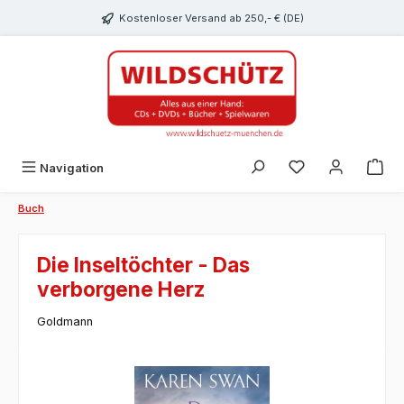
alt springen
Kostenloser Versand ab 250,- € (DE)
Du hast 0 Produk
Navigation
Buch
Die Inseltöchter - Das
verborgene Herz
Goldmann
Bildergalerie überspringen