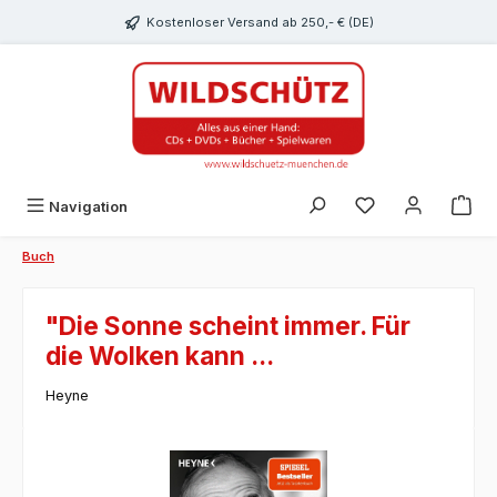
alt springen
Kostenloser Versand ab 250,- € (DE)
Du hast 0 Produk
Navigation
Buch
"Die Sonne scheint immer. Für
die Wolken kann ...
Heyne
Bildergalerie überspringen