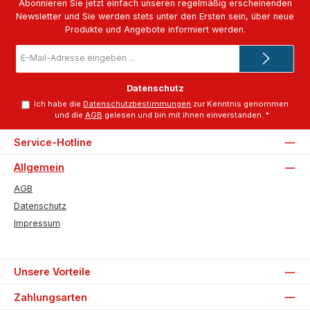
Abonnieren Sie jetzt einfach unseren regelmäßig erscheinenden
Newsletter und Sie werden stets unter den Ersten sein, über neue
Produkte und Angebote informiert werden.
E-
Mail-
Adresse
*
Datenschutz
Ich habe die
Datenschutzbestimmungen
zur Kenntnis genommen
und die
AGB
gelesen und bin mit ihnen einverstanden.
*
Service-Hotline
Allgemein
AGB
Datenschutz
Impressum
Unsere Vorteile
Zahlungsarten