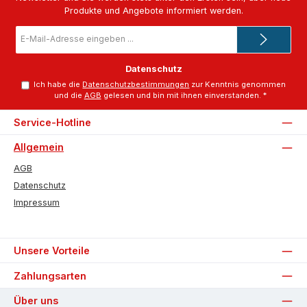
Produkte und Angebote informiert werden.
E-
Mail-
Adresse
*
Datenschutz
Ich habe die
Datenschutzbestimmungen
zur Kenntnis genommen
und die
AGB
gelesen und bin mit ihnen einverstanden.
*
Service-Hotline
Allgemein
AGB
Datenschutz
Impressum
Unsere Vorteile
Zahlungsarten
Über uns