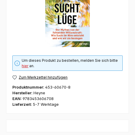
Um dieses Produkt zu bestellen, melden Sie sich bitte
hier
an.
Zum Merkzettel hinzufügen
Produktnummer:
453-60670-8
Hersteller:
Heyne
EAN:
9783453606708
Lieferzeit:
5-7 Werktage