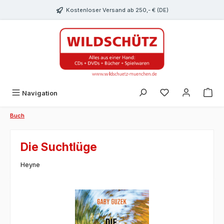
alt springen
Kostenloser Versand ab 250,- € (DE)
Du hast 0 Produk
Navigation
Buch
Die Suchtlüge
Heyne
Bildergalerie überspringen