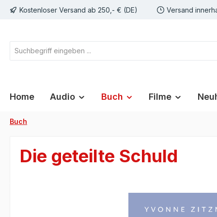
Kostenloser Versand ab 250,- € (DE)
Versand innerh
springen
Zur Hauptnavigation springen
Home
Audio
Buch
Filme
Neuh
Buch
Die geteilte Schuld
Bildergalerie überspringen