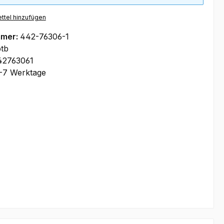
ttel hinzufügen
mmer:
442-76306-1
tb
42763061
-7 Werktage