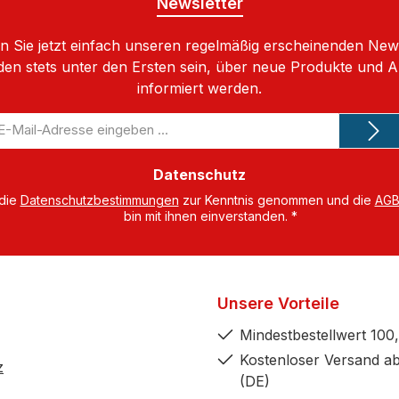
Newsletter
 Sie jetzt einfach unseren regelmäßig erscheinenden New
den stets unter den Ersten sein, über neue Produkte und 
informiert werden.
-
il-
dresse
Datenschutz
 die
Datenschutzbestimmungen
zur Kenntnis genommen und die
AG
bin mit ihnen einverstanden.
*
Unsere Vorteile
Mindestbestellwert 100,
Kostenloser Versand ab
z
(DE)