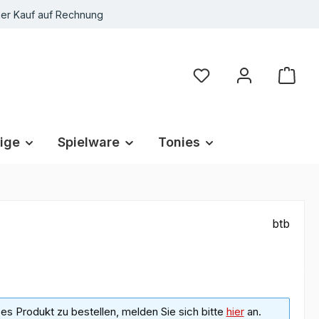
r Kauf auf Rechnung
Du hast 0 Produkte au
ige
Spielware
Tonies
btb
s Produkt zu bestellen, melden Sie sich bitte
hier
an.