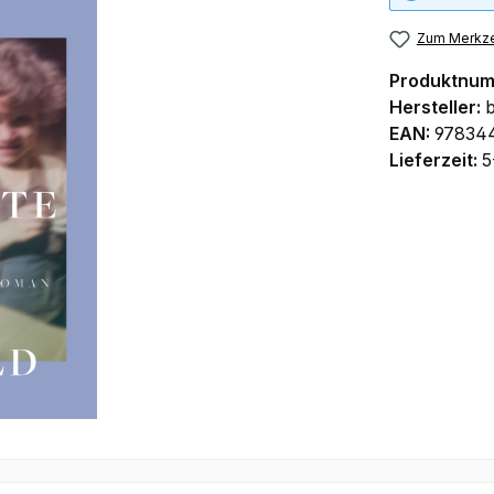
Zum Merkze
Produktnu
Hersteller:
b
EAN:
97834
Lieferzeit:
5