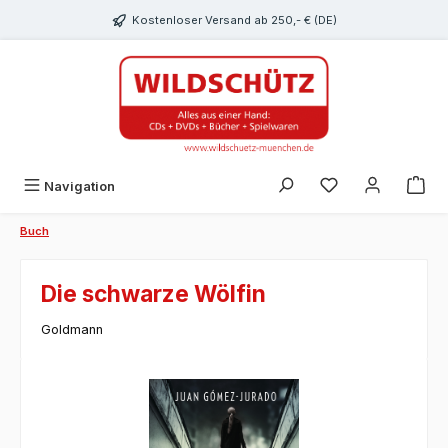
alt springen
Kostenloser Versand ab 250,- € (DE)
Du hast 0 Produk
Navigation
Buch
Die schwarze Wölfin
Goldmann
Bildergalerie überspringen