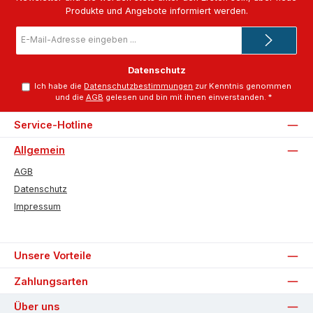
Produkte und Angebote informiert werden.
E-
Mail-
Adresse
*
Datenschutz
Ich habe die
Datenschutzbestimmungen
zur Kenntnis genommen
und die
AGB
gelesen und bin mit ihnen einverstanden.
*
Service-Hotline
Allgemein
AGB
Datenschutz
Impressum
Unsere Vorteile
Zahlungsarten
Über uns