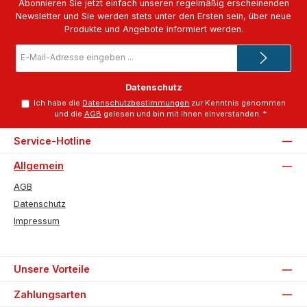
Abonnieren Sie jetzt einfach unseren regelmäßig erscheinenden
Newsletter und Sie werden stets unter den Ersten sein, über neue
Produkte und Angebote informiert werden.
E-
Mail-
Adresse
*
Datenschutz
Ich habe die
Datenschutzbestimmungen
zur Kenntnis genommen
und die
AGB
gelesen und bin mit ihnen einverstanden.
*
Service-Hotline
Allgemein
AGB
Datenschutz
Impressum
Unsere Vorteile
Zahlungsarten