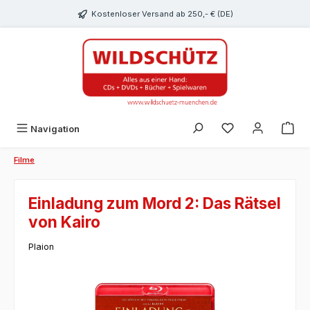
alt springen
Kostenloser Versand ab 250,- € (DE)
Du hast 0 Produk
Navigation
Filme
Einladung zum Mord 2: Das Rätsel
von Kairo
Plaion
Bildergalerie überspringen