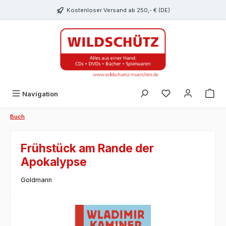
alt springen
Kostenloser Versand ab 250,- € (DE)
Du hast 0 Produk
Navigation
Buch
Frühstück am Rande der
Apokalypse
Goldmann
Bildergalerie überspringen