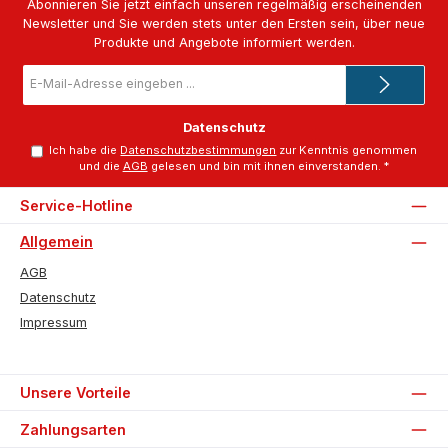
Abonnieren Sie jetzt einfach unseren regelmäßig erscheinenden
Newsletter und Sie werden stets unter den Ersten sein, über neue
Produkte und Angebote informiert werden.
E-
Mail-
Adresse
*
Datenschutz
Ich habe die
Datenschutzbestimmungen
zur Kenntnis genommen
und die
AGB
gelesen und bin mit ihnen einverstanden.
*
Service-Hotline
Allgemein
AGB
Datenschutz
Impressum
Unsere Vorteile
Zahlungsarten