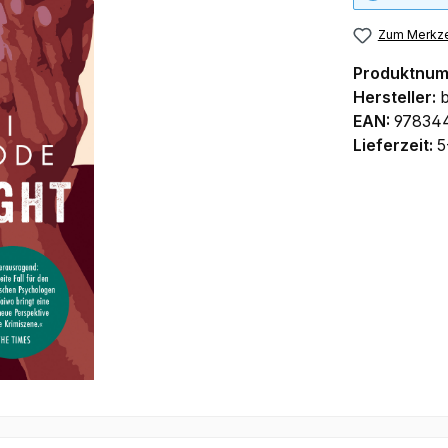
Zum Merkze
Produktnu
Hersteller:
b
EAN:
97834
Lieferzeit:
5