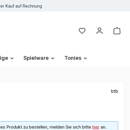
r Kauf auf Rechnung
Du hast 0 Produkte au
ige
Spielware
Tonies
btb
s Produkt zu bestellen, melden Sie sich bitte
hier
an.