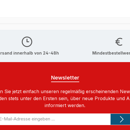
rsand innerhalb von 24-48h
Mindestbestellwer
Newsletter
 Sie jetzt einfach unseren regelmäßig erscheinenden New
den stets unter den Ersten sein, über neue Produkte und 
informiert werden.
-
il-
dresse