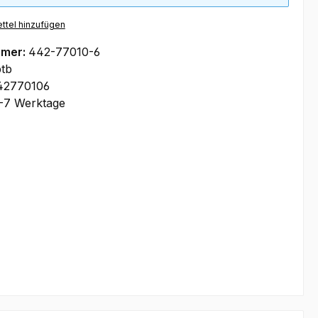
ttel hinzufügen
mmer:
442-77010-6
tb
42770106
-7 Werktage