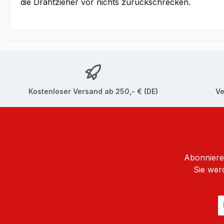
die Drahtzieher vor nichts zurückschrecken.
Kostenloser Versand ab 250,- € (DE)
Ve
Abonnieren
Sie wer
E
Ma
A