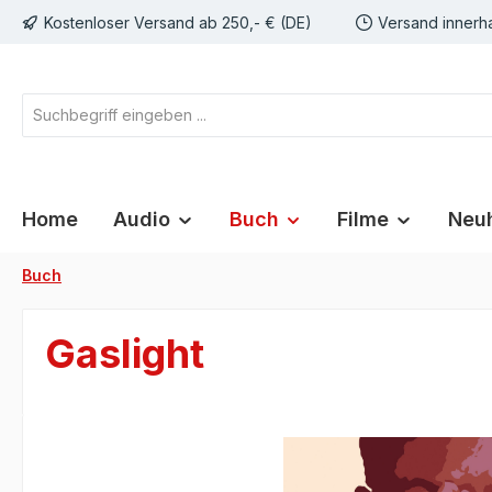
Kostenloser Versand ab 250,- € (DE)
Versand innerh
springen
Zur Hauptnavigation springen
Home
Audio
Buch
Filme
Neuh
Buch
Gaslight
Bildergalerie überspringen