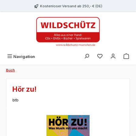
alt springen
Kostenloser Versand ab 250,- € (DE)
Du hast 0 Produk
Navigation
Buch
Hör zu!
btb
Bildergalerie überspringen