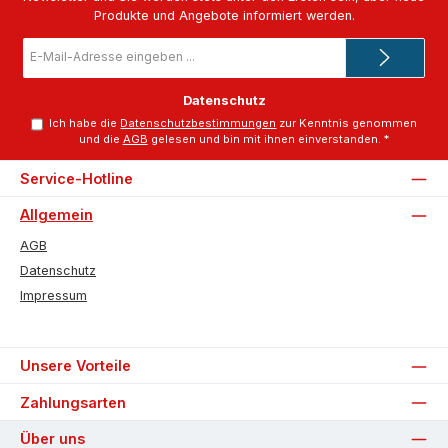
Produkte und Angebote informiert werden.
E-
Mail-
Adresse
*
Datenschutz
Ich habe die
Datenschutzbestimmungen
zur Kenntnis genommen
und die
AGB
gelesen und bin mit ihnen einverstanden.
*
Service-Hotline
Allgemein
AGB
Datenschutz
Impressum
Unsere Vorteile
Zahlungsarten
Über uns