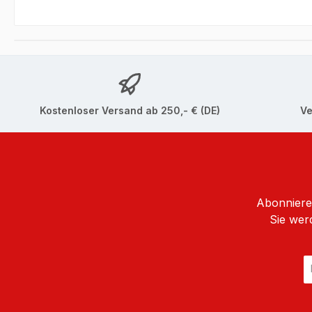
Kostenloser Versand ab 250,- € (DE)
Ve
Abonnieren
Sie wer
E
Ma
A
*