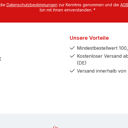
 die
Datenschutzbestimmungen
zur Kenntnis genommen und die
AG
bin mit ihnen einverstanden.
*
Unsere Vorteile
Mindestbestellwert 100,
Kostenloser Versand ab
z
(DE)
Versand innerhalb von