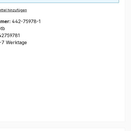
ttel hinzufügen
mmer:
442-75978-1
tb
42759781
-7 Werktage