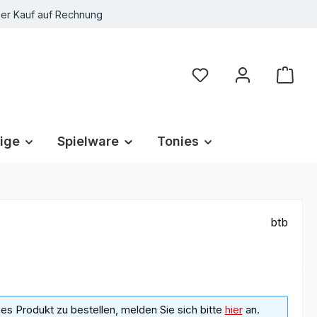
r Kauf auf Rechnung
Du hast 0 Produkte au
ige
Spielware
Tonies
btb
s Produkt zu bestellen, melden Sie sich bitte
hier
an.