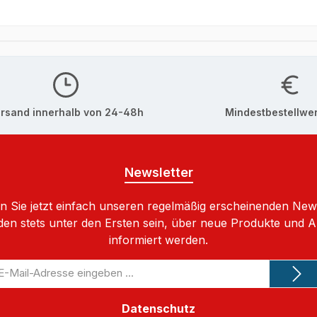
rsand innerhalb von 24-48h
Mindestbestellwer
Newsletter
 Sie jetzt einfach unseren regelmäßig erscheinenden New
den stets unter den Ersten sein, über neue Produkte und 
informiert werden.
-
il-
dresse
Datenschutz