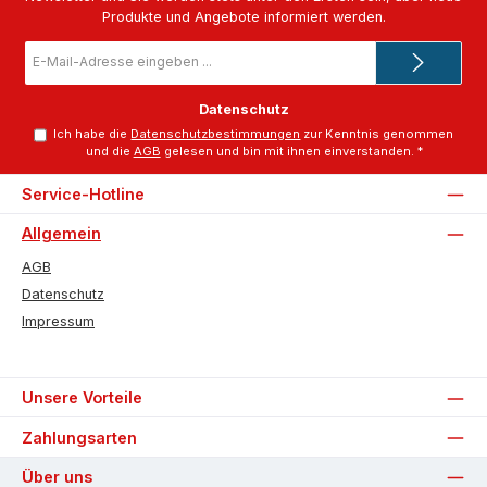
Produkte und Angebote informiert werden.
E-
Mail-
Adresse
*
Datenschutz
Ich habe die
Datenschutzbestimmungen
zur Kenntnis genommen
und die
AGB
gelesen und bin mit ihnen einverstanden.
*
Service-Hotline
Allgemein
AGB
Datenschutz
Impressum
Unsere Vorteile
Zahlungsarten
Über uns