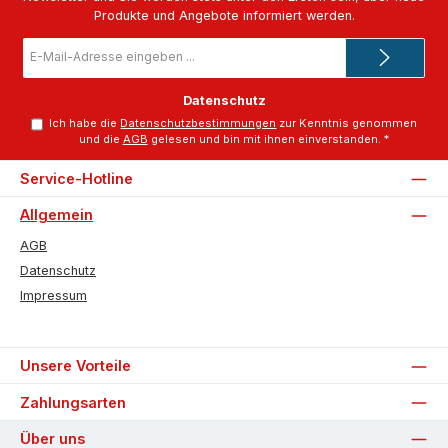
Produkte und Angebote informiert werden.
E-
Mail-
Adresse
*
Datenschutz
Ich habe die
Datenschutzbestimmungen
zur Kenntnis genommen
und die
AGB
gelesen und bin mit ihnen einverstanden.
*
Service-Hotline
Allgemein
AGB
Datenschutz
Impressum
Unsere Vorteile
Zahlungsarten
Über uns