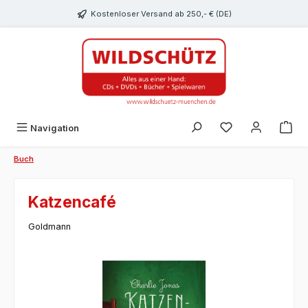
alt springen
Kostenloser Versand ab 250,- € (DE)
Du hast 0 Produk
Navigation
Buch
Katzencafé
Goldmann
Bildergalerie überspringen