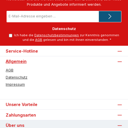
Produkte und Angebote informiert werden.
E-
Mail-
Adresse
*
Datenschutz
Ich habe die
Datenschutzbestimmungen
zur Kenntnis genommen
und die
AGB
gelesen und bin mit ihnen einverstanden.
*
Service-Hotline
Allgemein
AGB
Datenschutz
Impressum
Unsere Vorteile
Zahlungsarten
Über uns