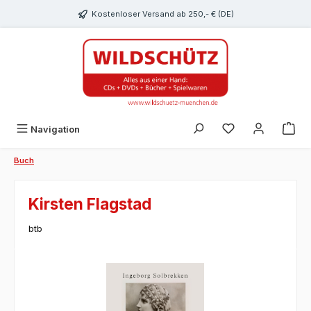
alt springen
Kostenloser Versand ab 250,- € (DE)
Du hast 0 Produk
Navigation
Buch
Kirsten Flagstad
btb
Bildergalerie überspringen