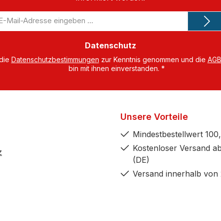
-
il-
dresse
Datenschutz
 die
Datenschutzbestimmungen
zur Kenntnis genommen und die
AG
bin mit ihnen einverstanden.
*
Unsere Vorteile
Mindestbestellwert 100,
Kostenloser Versand ab
z
(DE)
Versand innerhalb von