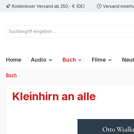
Kostenloser Versand ab 250,- € (DE)
Versand innerh
springen
Zur Hauptnavigation springen
Home
Audio
Buch
Filme
Neuh
Buch
Kleinhirn an alle
Bildergalerie überspringen