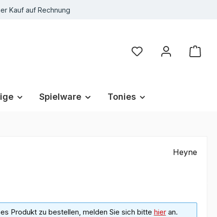
r Kauf auf Rechnung
Du hast 0 Produkte au
ige
Spielware
Tonies
Heyne
s Produkt zu bestellen, melden Sie sich bitte
hier
an.