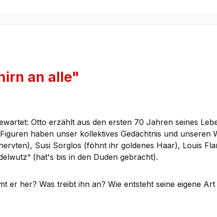
irn an alle"
artet: Otto erzählt aus den ersten 70 Jahren seines Leb
 Figuren haben unser kollektives Gedächtnis und unseren W
nervten), Susi Sorglos (föhnt ihr goldenes Haar), Louis F
elwutz“ (hat's bis in den Duden gebracht).
t er her? Was treibt ihn an? Wie entsteht seine eigene A