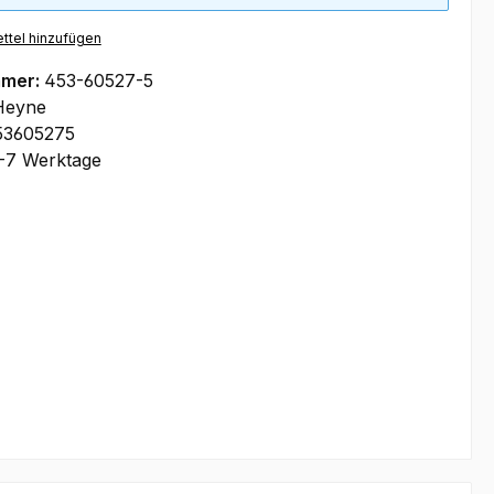
ttel hinzufügen
mmer:
453-60527-5
Heyne
53605275
-7 Werktage