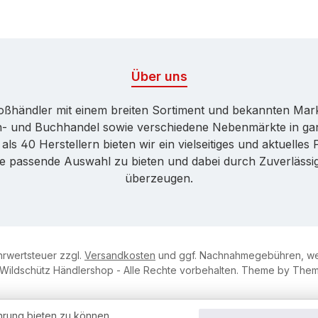
Über uns
Großhändler mit einem breiten Sortiment und bekannten Ma
ren- und Buchhandel sowie verschiedene Nebenmärkte in ga
ls 40 Herstellern bieten wir ein vielseitiges und aktuelle
ne passende Auswahl zu bieten und dabei durch Zuverlässigk
überzeugen.
ehrwertsteuer zzgl.
Versandkosten
und ggf. Nachnahmegebühren, we
Wildschütz Händlershop - Alle Rechte vorbehalten. Theme by
Them
hrung bieten zu können.