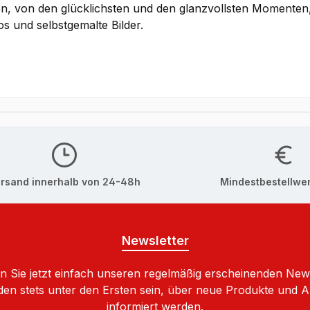
ten, von den glücklichsten und den glanzvollsten Momenten,
s und selbstgemalte Bilder.
rsand innerhalb von 24-48h
Mindestbestellwer
Newsletter
 Sie jetzt einfach unseren regelmäßig erscheinenden New
den stets unter den Ersten sein, über neue Produkte und 
informiert werden.