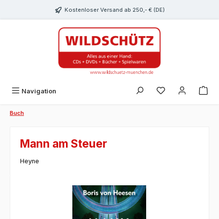
alt springen
Kostenloser Versand ab 250,- € (DE)
Du hast 0 Produk
Navigation
Buch
Mann am Steuer
Heyne
Bildergalerie überspringen