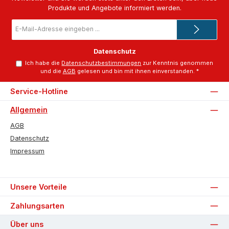
Produkte und Angebote informiert werden.
E-
Mail-
Adresse
*
Datenschutz
Ich habe die
Datenschutzbestimmungen
zur Kenntnis genommen
und die
AGB
gelesen und bin mit ihnen einverstanden.
*
Service-Hotline
Allgemein
AGB
Datenschutz
Impressum
Unsere Vorteile
Zahlungsarten
Über uns