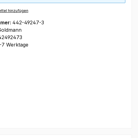
ttel hinzufügen
mmer:
442-49247-3
Goldmann
42492473
-7 Werktage