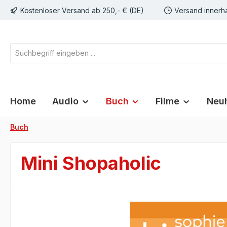
Kostenloser Versand ab 250,- € (DE)
Versand innerh
springen
Zur Hauptnavigation springen
Home
Audio
Buch
Filme
Neuh
Buch
Mini Shopaholic
Bildergalerie überspringen