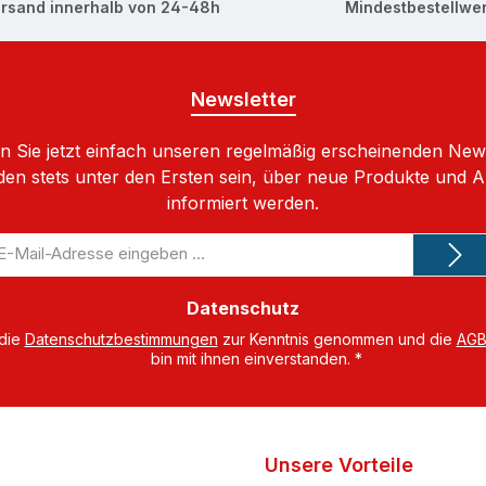
rsand innerhalb von 24-48h
Mindestbestellwer
Newsletter
 Sie jetzt einfach unseren regelmäßig erscheinenden New
den stets unter den Ersten sein, über neue Produkte und 
informiert werden.
-
il-
dresse
Datenschutz
 die
Datenschutzbestimmungen
zur Kenntnis genommen und die
AG
bin mit ihnen einverstanden.
*
Unsere Vorteile