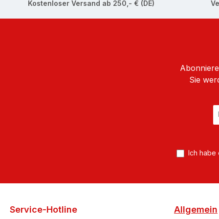
Kostenloser Versand ab 250,- € (DE)
Ve
Abonnieren
Sie wer
E
Ma
A
*
Ich habe
Service-Hotline
Allgemein