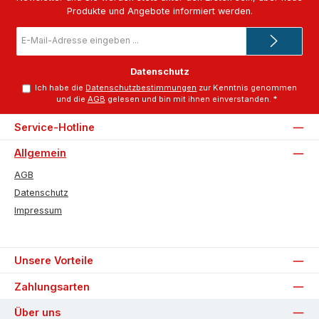
Produkte und Angebote informiert werden.
E-
Mail-
Adresse
*
Datenschutz
Ich habe die
Datenschutzbestimmungen
zur Kenntnis genommen
und die
AGB
gelesen und bin mit ihnen einverstanden.
*
Service-Hotline
Allgemein
AGB
Datenschutz
Impressum
Unsere Vorteile
Zahlungsarten
Über uns