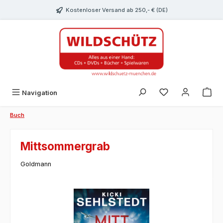
alt springen
Kostenloser Versand ab 250,- € (DE)
Du hast 0 Produk
Navigation
Buch
Mittsommergrab
Goldmann
Bildergalerie überspringen