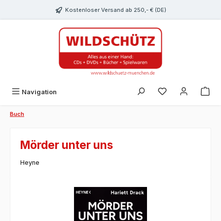
alt springen
Kostenloser Versand ab 250,- € (DE)
Du hast 0 Produk
Navigation
Buch
Mörder unter uns
Heyne
Bildergalerie überspringen