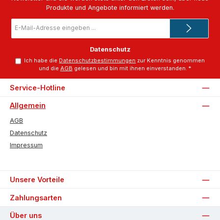
Produkte und Angebote informiert werden.
E-
Mail-
Adresse
*
Datenschutz
Ich habe die
Datenschutzbestimmungen
zur Kenntnis genommen
und die
AGB
gelesen und bin mit ihnen einverstanden.
*
Service-Hotline
Allgemein
AGB
Datenschutz
Impressum
Unsere Vorteile
Zahlungsarten
Über uns