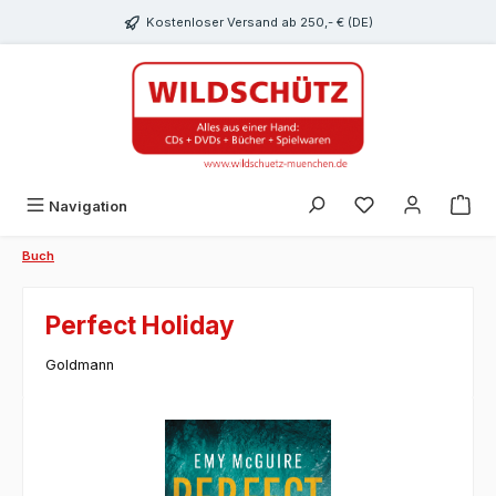
alt springen
Kostenloser Versand ab 250,- € (DE)
Du hast 0 Produk
Navigation
Buch
Perfect Holiday
Goldmann
Bildergalerie überspringen