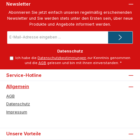
Newsletter
Abonnieren Sie jetzt einfach unseren regelmäßig erscheinenden
Newsletter und Sie werden stets unter den Ersten sein, über neue
Produkte und Angebote informiert werden.
E-
Mail-
Adresse
*
Datenschutz
Ich habe die
Datenschutzbestimmungen
zur Kenntnis genommen
und die
AGB
gelesen und bin mit ihnen einverstanden.
*
Service-Hotline
Allgemein
AGB
Datenschutz
Impressum
Unsere Vorteile