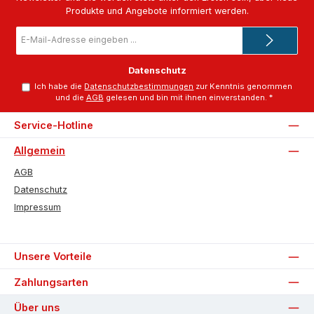
Produkte und Angebote informiert werden.
E-
Mail-
Adresse
*
Datenschutz
Ich habe die
Datenschutzbestimmungen
zur Kenntnis genommen
und die
AGB
gelesen und bin mit ihnen einverstanden.
*
Service-Hotline
Allgemein
AGB
Datenschutz
Impressum
Unsere Vorteile
Zahlungsarten
Über uns