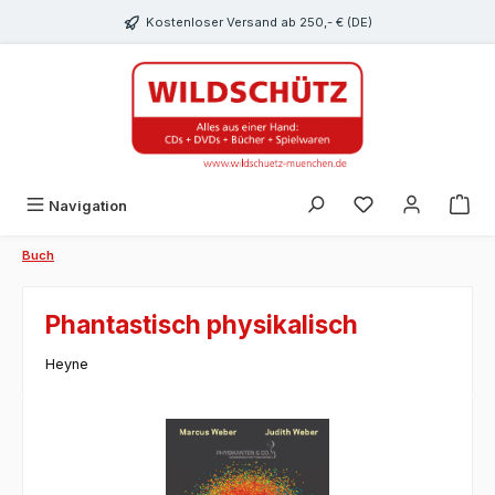
alt springen
Kostenloser Versand ab 250,- € (DE)
Du hast 0 Produk
Navigation
Buch
Phantastisch physikalisch
Heyne
Bildergalerie überspringen