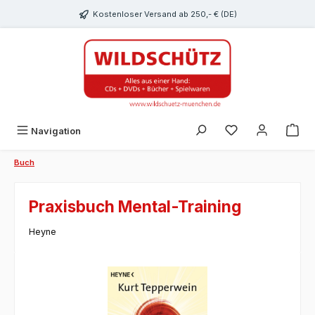
alt springen
Kostenloser Versand ab 250,- € (DE)
Du hast 0 Produk
Navigation
Buch
Praxisbuch Mental-Training
Heyne
Bildergalerie überspringen