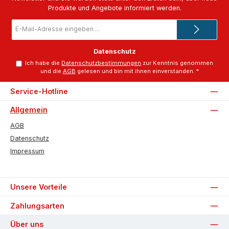
Produkte und Angebote informiert werden.
E-
Mail-
Adresse
*
Datenschutz
Ich habe die
Datenschutzbestimmungen
zur Kenntnis genommen
und die
AGB
gelesen und bin mit ihnen einverstanden.
*
Service-Hotline
Allgemein
AGB
Datenschutz
Impressum
Unsere Vorteile
Zahlungsarten
Über uns