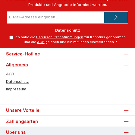
Produkte und Angebote informiert werden.
E-
Mail-
Adresse
*
Datenschutz
Ich habe die
Datenschutzbestimmungen
zur Kenntnis genommen
und die
AGB
gelesen und bin mit ihnen einverstanden.
*
Service-Hotline
Allgemein
AGB
Datenschutz
Impressum
Unsere Vorteile
Zahlungsarten
Über uns