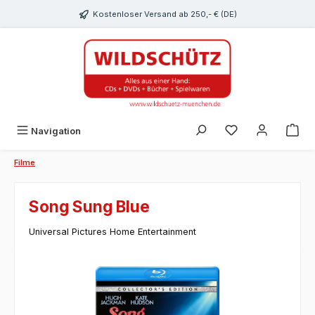
alt springen
Kostenloser Versand ab 250,- € (DE)
Du hast 0 Produk
Navigation
Filme
Song Sung Blue
Universal Pictures Home Entertainment
Bildergalerie überspringen