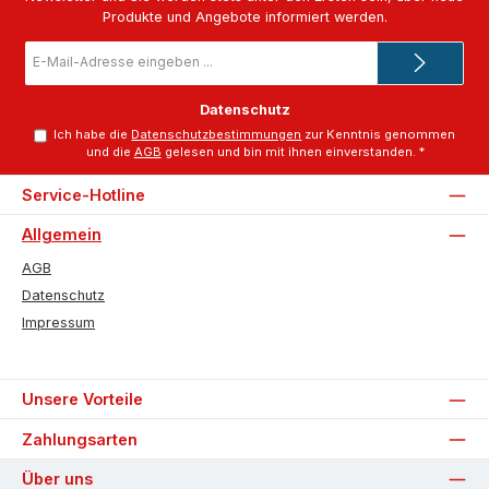
Produkte und Angebote informiert werden.
E-
Mail-
Adresse
*
Datenschutz
Ich habe die
Datenschutzbestimmungen
zur Kenntnis genommen
und die
AGB
gelesen und bin mit ihnen einverstanden.
*
Service-Hotline
Allgemein
AGB
Datenschutz
Impressum
Unsere Vorteile
Zahlungsarten
Über uns