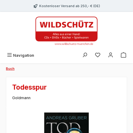
alt springen
Kostenloser Versand ab 250,- € (DE)
Du hast 0 Produk
Navigation
Buch
Todesspur
Goldmann
Bildergalerie überspringen