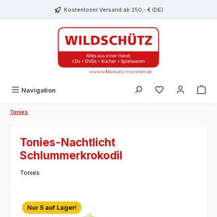
alt springen
Kostenloser Versand ab 250,- € (DE)
Du hast 0 Produk
Navigation
Tonies
Tonies-Nachtlicht
Schlummerkrokodil
Tonies
Bildergalerie überspringen
Nur 5 auf Lager!