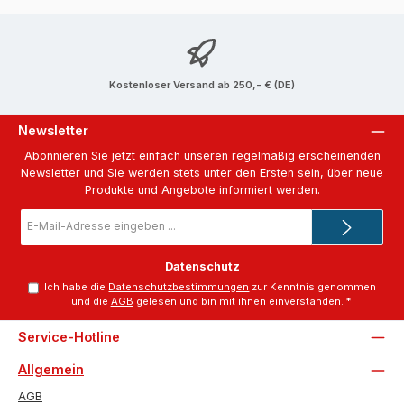
Kostenloser Versand ab 250,- € (DE)
Newsletter
Abonnieren Sie jetzt einfach unseren regelmäßig erscheinenden
Newsletter und Sie werden stets unter den Ersten sein, über neue
Produkte und Angebote informiert werden.
E-
Mail-
Adresse
*
Datenschutz
Ich habe die
Datenschutzbestimmungen
zur Kenntnis genommen
und die
AGB
gelesen und bin mit ihnen einverstanden.
*
Service-Hotline
Allgemein
AGB