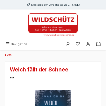
alt springen
Kostenloser Versand ab 250,- € (DE)
Du hast 0 Produk
Navigation
Buch
Weich fällt der Schnee
btb
Bildergalerie überspringen