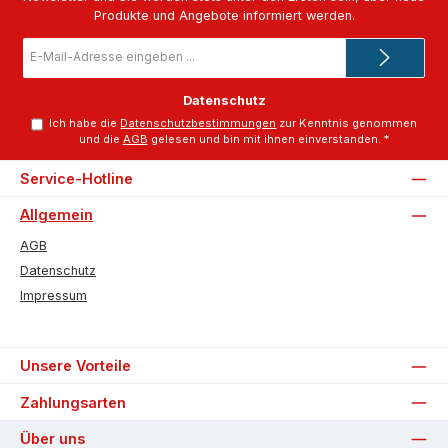
Produkte und Angebote informiert werden.
E-
Mail-
Adresse
*
Datenschutz
Ich habe die
Datenschutzbestimmungen
zur Kenntnis genommen
und die
AGB
gelesen und bin mit ihnen einverstanden.
*
Service-Hotline
Allgemein
AGB
Datenschutz
Impressum
Unsere Vorteile
Zahlungsarten
Über uns